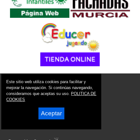
© 2006 - 2026 Portal de Aledo Noticias
Este sitio web utiliza cookies para facilitar y
info@portaldealedo.es
mejorar la navegación. Si continúas navegando,
consideramos que aceptas su uso.
POLITICA DE
Síguenos en:
COOKIES
Aceptar